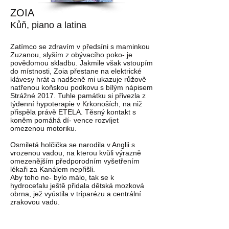
ZOIA
Kůň, piano a latina
Zatímco se zdravím v předsíni s maminkou
Zuzanou, slyším z obývacího poko- je
povědomou skladbu. Jakmile však vstoupím
do místnosti, Zoia přestane na elektrické
klávesy hrát a nadšeně mi ukazuje růžově
natřenou koňskou podkovu s bílým nápisem
Strážné 2017. Tuhle památku si přivezla z
týdenní hypoterapie v Krkonoších, na niž
přispěla právě ETELA. Těsný kontakt s
koněm pomáhá dí- vence rozvíjet
omezenou motoriku.
Osmiletá holčička se narodila v Anglii s
vrozenou vadou, na kterou kvůli výrazně
omezenějším předporodním vyšetřením
lékaři za Kanálem nepřišli.
Aby toho ne- bylo málo, tak se k
hydrocefalu ještě přidala dětská mozková
obrna, jež vyústila v triparézu a centrální
zrakovou vadu.