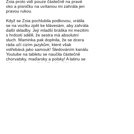
Zoia proto vidí pouze částečně na pravé
oko a písničku na uvítanou mi zahrála jen
pravou rukou.
Když se Zoia pochlubila podkovou, vrátila
se na vozíku zpět ke klávesám, aby zahrála
další skladby. Její mladší bráška mi mezitím
s hrdostí sdělil, že sestra má absolutní
sluch. Maminka pak doplnila, že se dcera
ráda učí cizím jazykům, které však
vstřebává jako samouk! Sledováním kanálu
Youtube na tabletu se naučila částečně
chorvatsky, maďarsky a polsky! A latinu se
učí na fyzioterapiích při cvičení Vojtovou
metodou!
Přes svá výrazná zdravotní omezení je však
Zoia hodně veselá dívenka, kterou obecně
prospěšná společnost ETELA s radostí
podpořila již popáté.
Telefon:
+420 605 121 367
Adresa:
Průmyslová 536, 252 50